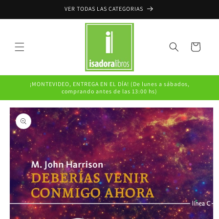
Ir
VER TODAS LAS CATEGORIAS
directamente
al contenido
Carrito
¡MONTEVIDEO, ENTREGA EN EL DÍA! (De lunes a sábados,
comprando antes de las 13:00 hs)
Ir
directamente
a la
información
del producto