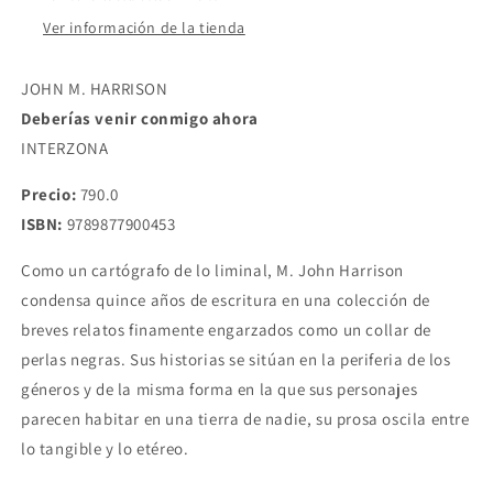
JOHN
JOHN
Ver información de la tienda
M.
M.
HARRISON
HARRISON
JOHN M. HARRISON
Deberías venir conmigo ahora
INTERZONA
Precio:
790.0
ISBN:
9789877900453
Como un cartógrafo de lo liminal, M. John Harrison
condensa quince años de escritura en una colección de
breves relatos finamente engarzados como un collar de
perlas negras. Sus historias se sitúan en la periferia de los
géneros y de la misma forma en la que sus personajes
parecen habitar en una tierra de nadie, su prosa oscila entre
lo tangible y lo etéreo.