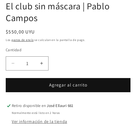
El club sin máscara | Pablo
ventana
modal
Campos
Precio
$550,00 UYU
habitual
Los
gastos de envío
se calculan en la pantalla de pago.
Cantidad
Cantidad
Reducir
Aumentar
cantidad
cantidad
para
para
El
El
Agregar al carrito
club
club
sin
sin
máscara
máscara
Retiro disponible en
José Ellauri 661
|
|
Normalmente está listo en 2 horas
Pablo
Pablo
Ver información de la tienda
Campos
Campos