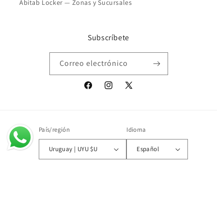
Abitab Locker — Zonas y Sucursales
Subscríbete
Correo electrónico
Facebook
Instagram
X
(Twitter)
País/región
Idioma
Uruguay | UYU $U
Español
© 2026,
Isadora Libros
Tecnología de Shopify
Política de reembolso
Política de privacidad
Términos del servicio
Política de envío
Información de contacto