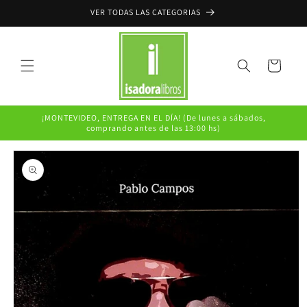
Ir
VER TODAS LAS CATEGORIAS
directamente
al contenido
Carrito
¡MONTEVIDEO, ENTREGA EN EL DÍA! (De lunes a sábados,
comprando antes de las 13:00 hs)
Ir
directamente
a la
información
del producto