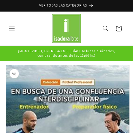
Ir
VER TODAS LAS CATEGORIAS
directamente
al contenido
Carrito
¡MONTEVIDEO, ENTREGA EN EL DÍA! (De lunes a sábados,
comprando antes de las 13:00 hs)
Ir
directamente
a la
información
del producto