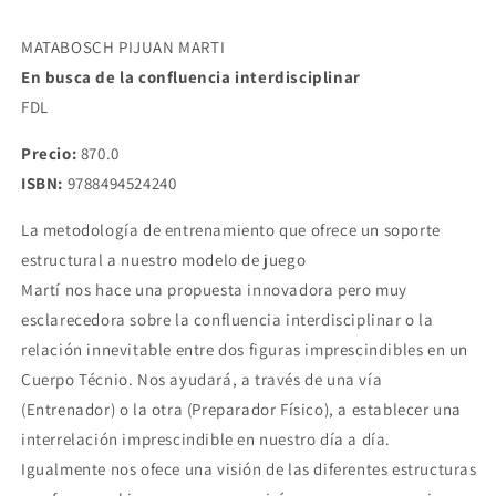
MATABOSCH
MATABOSCH
PIJUAN
PIJUAN
MATABOSCH PIJUAN MARTI
MARTI
MARTI
En busca de la confluencia interdisciplinar
FDL
Precio:
870.0
ISBN:
9788494524240
La metodología de entrenamiento que ofrece un soporte
estructural a nuestro modelo de juego
Martí nos hace una propuesta innovadora pero muy
esclarecedora sobre la confluencia interdisciplinar o la
relación innevitable entre dos figuras imprescindibles en un
Cuerpo Técnio. Nos ayudará, a través de una vía
(Entrenador) o la otra (Preparador Físico), a establecer una
interrelación imprescindible en nuestro día a día.
Igualmente nos ofece una visión de las diferentes estructuras