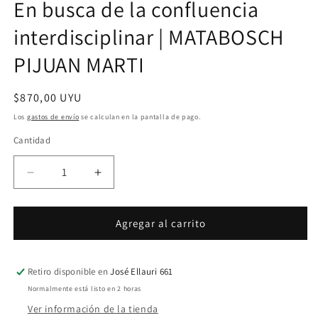
En busca de la confluencia
ventana
modal
interdisciplinar | MATABOSCH
PIJUAN MARTI
Precio
$870,00 UYU
habitual
Los
gastos de envío
se calculan en la pantalla de pago.
Cantidad
Cantidad
Reducir
Aumentar
cantidad
cantidad
para
para
En
En
Agregar al carrito
busca
busca
de
de
la
la
Retiro disponible en
José Ellauri 661
confluencia
confluencia
Normalmente está listo en 2 horas
interdisciplinar
interdisciplinar
Ver información de la tienda
|
|