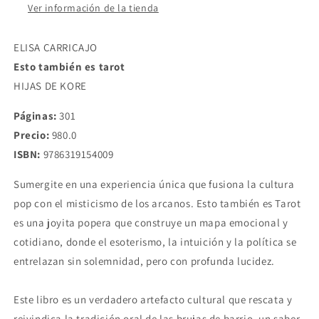
Ver información de la tienda
CARRICAJO
CARRICAJO
ELISA CARRICAJO
Esto también es tarot
HIJAS DE KORE
Páginas:
301
Precio:
980.0
ISBN:
9786319154009
Sumergite en una experiencia única que fusiona la cultura
pop con el misticismo de los arcanos. Esto también es Tarot
es una joyita popera que construye un mapa emocional y
cotidiano, donde el esoterismo, la intuición y la política se
entrelazan sin solemnidad, pero con profunda lucidez.
Este libro es un verdadero artefacto cultural que rescata y
reivindica la tradición oral de las brujas de barrio, un saber