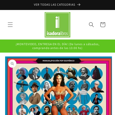
Ir
VER TODAS LAS CATEGORIAS
directamente
al contenido
Carrito
¡MONTEVIDEO, ENTREGA EN EL DÍA! (De lunes a sábados,
comprando antes de las 13:00 hs)
Ir
directamente
a la
información
del producto