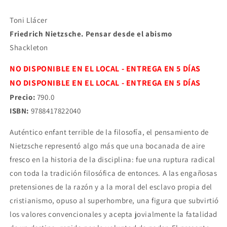
TONI
TONI
LLACER
LLACER
Toni Llácer
Friedrich Nietzsche. Pensar desde el abismo
Shackleton
NO DISPONIBLE EN EL LOCAL - ENTREGA EN 5 DÍAS
NO DISPONIBLE EN EL LOCAL - ENTREGA EN 5 DÍAS
Precio:
790.0
ISBN:
9788417822040
Auténtico enfant terrible de la filosofía, el pensamiento de
Nietzsche representó algo más que una bocanada de aire
fresco en la historia de la disciplina: fue una ruptura radical
con toda la tradición filosófica de entonces. A las engañosas
pretensiones de la razón y a la moral del esclavo propia del
cristianismo, opuso al superhombre, una figura que subvirtió
los valores convencionales y acepta jovialmente la fatalidad