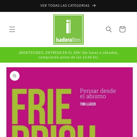
Ir
VER TODAS LAS CATEGORIAS
directamente
al contenido
Carrito
¡MONTEVIDEO, ENTREGA EN EL DÍA! (De lunes a sábados,
comprando antes de las 13:00 hs)
Ir
directamente
a la
información
del producto