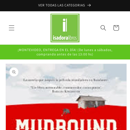
Ir
VER TODAS LAS CATEGORIAS
directamente
al contenido
Carrito
¡MONTEVIDEO, ENTREGA EN EL DÍA! (De lunes a sábados,
comprando antes de las 13:00 hs)
Ir
directamente
a la
información
del producto