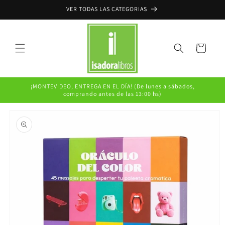
Ir
VER TODAS LAS CATEGORIAS
directamente
al contenido
Carrito
¡MONTEVIDEO, ENTREGA EN EL DÍA! (De lunes a sábados,
comprando antes de las 13:00 hs)
Ir
directamente
a la
información
del producto