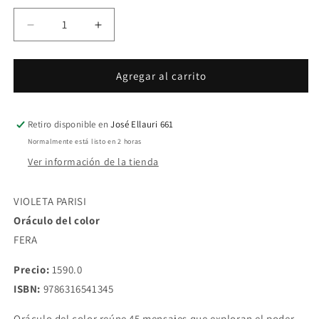
Reducir
Aumentar
cantidad
cantidad
para
para
Oráculo
Oráculo
Agregar al carrito
del
del
color
color
|
|
Retiro disponible en
José Ellauri 661
VIOLETA
VIOLETA
Normalmente está listo en 2 horas
PARISI
PARISI
Ver información de la tienda
VIOLETA PARISI
Oráculo del color
FERA
Precio:
1590.0
ISBN:
9786316541345
Oráculo del color reúne 45 mensajes que exploran el poder