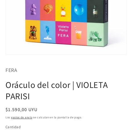
Abrir
elemento
multimedia
FERA
1
en
una
Oráculo del color | VIOLETA
ventana
modal
PARISI
Precio
$1.590,00 UYU
habitual
Los
gastos de envío
se calculan en la pantalla de pago.
Cantidad
Cantidad