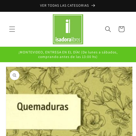
Ir
VER TODAS LAS CATEGORIAS
directamente
al contenido
Carrito
¡MONTEVIDEO, ENTREGA EN EL DÍA! (De lunes a sábados,
comprando antes de las 13:00 hs)
Ir
directamente
a la
información
del producto