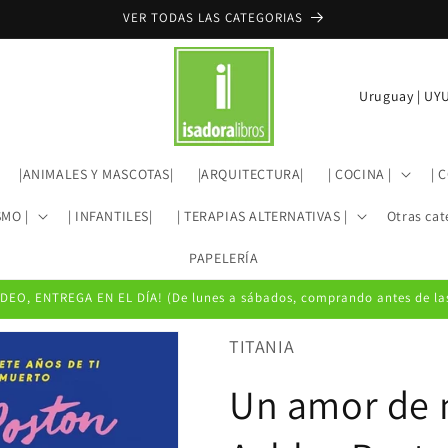
VER TODAS LAS CATEGORIAS
P
a
í
|ANIMALES Y MASCOTAS|
|ARQUITECTURA|
| COCINA |
| 
s
/
SMO |
| INFANTILES|
| TERAPIAS ALTERNATIVAS |
Otras cat
r
PAPELERÍA
e
EO, ENTREGA EN EL DÍA! (De lunes a sábados, comprando antes de las
g
i
TITANIA
ó
Un amor de n
n