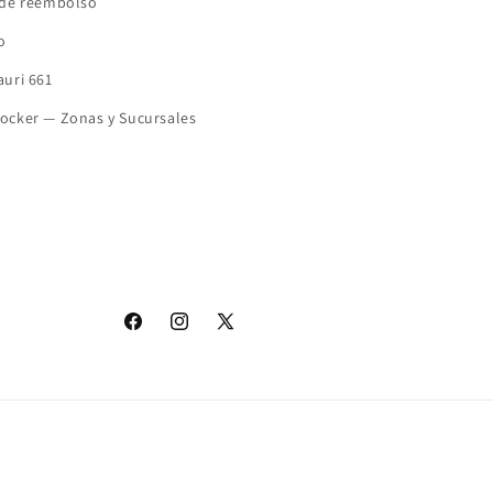
a de reembolso
o
auri 661
Locker — Zonas y Sucursales
Facebook
Instagram
X
(Twitter)