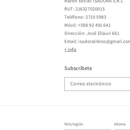
Razón social: ISADORA S.R.L
RUT: 216327020015
Teléfono: 2710 5983
Móvil: +598 92 491 641
Dirección: José Ellauri 661
Email: isadoralibros@gmail.co
+ info
Subscríbete
Correo electrónico
País/región
Idioma