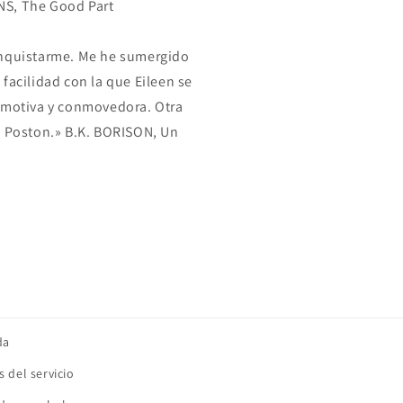
NS, The Good Part
onquistarme. Me he sumergido
facilidad con la que Eileen se
emotiva y conmovedora. Otra
e Poston.» B.K. BORISON, Un
da
 del servicio