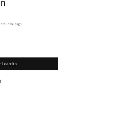
on
antalla de pago.
al carrito
61