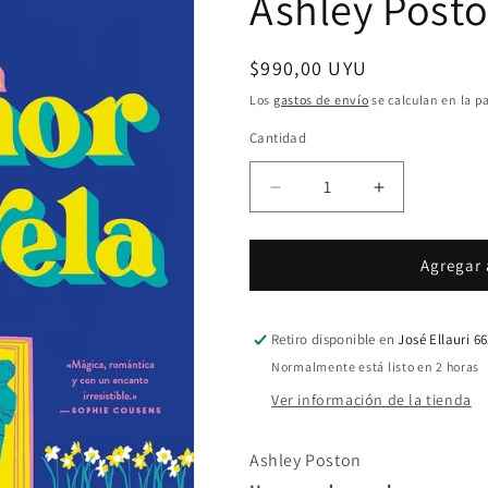
Ashley Post
Precio
$990,00 UYU
habitual
Los
gastos de envío
se calculan en la p
Cantidad
Cantidad
Reducir
Aumentar
cantidad
cantidad
para
para
Un
Un
Agregar 
amor
amor
de
de
novela
novela
Retiro disponible en
José Ellauri 6
|
|
Normalmente está listo en 2 horas
Ashley
Ashley
Ver información de la tienda
Poston
Poston
Ashley Poston