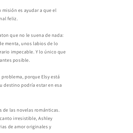
u misión es ayudar a que el
al feliz.
aton que no le suena de nada:
de menta, unos labios de lo
rario impecable. Y lo único que
 antes posible.
 problema, porque Elsy está
 destino podría estar en esa
es de las novelas románticas.
anto irresistible, Ashley
rias de amor originales y