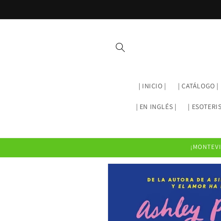
Ir
directamente
al contenido
| INICIO |
| CATÁLOGO |
| EN INGLÉS |
| ESOTERI
¡MONTEVID
Ir
directamente
a la
información
del producto