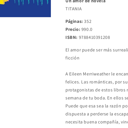
Un amor de novela
TITANIA
Páginas:
352
Precio:
990.0
ISBN:
9788410391208
El amor puede ser más surreali
ficción
A Eileen Merriweather le encan
felices. Las románticas, por s
protagonistas de estos libros 
semana de tu boda. En ellos s
Puede que esa sea la razón po
dispuesta a perderse la escapa
necesita buena compañía, vino