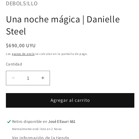
DEBOLS!LLO
1
en
una
Una noche mágica | Danielle
ventana
modal
Steel
Precio
$690,00 UYU
habitual
Los
gastos de envío
se calculan en la pantalla de pago.
Cantidad
Cantidad
Reducir
Aumentar
cantidad
cantidad
para
para
Una
Una
Agregar al carrito
noche
noche
mágica
mágica
|
|
Retiro disponible en
José Ellauri 661
Danielle
Danielle
Normalmente está listo en 2 horas
Steel
Steel
Ver información de la tienda