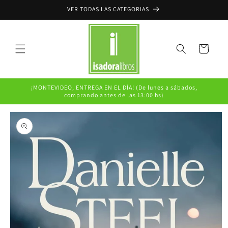
Ir
VER TODAS LAS CATEGORIAS
directamente
al contenido
Carrito
¡MONTEVIDEO, ENTREGA EN EL DÍA! (De lunes a sábados,
comprando antes de las 13:00 hs)
Ir
directamente
a la
información
del producto